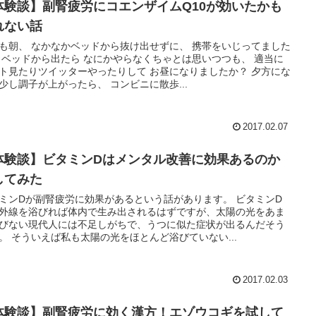
体験談】副腎疲労にコエンザイムQ10が効いたかも
れない話
も朝、 なかなかベッドから抜け出せずに、 携帯をいじってました
 ベッドから出たら なにかやらなくちゃとは思いつつも、 適当に
ト見たりツイッターやったりして お昼になりましたか？ 夕方にな
少し調子が上がったら、 コンビニに散歩...
2017.02.07
体験談】ビタミンDはメンタル改善に効果あるのか
してみた
ミンDが副腎疲労に効果があるという話があります。 ビタミンD
外線を浴びれば体内で生み出されるはずですが、太陽の光をあま
びない現代人には不足しがちで、うつに似た症状が出るんだそう
。 そういえば私も太陽の光をほとんど浴びていない...
2017.02.03
体験談】副腎疲労に効く漢方！エゾウコギを試して