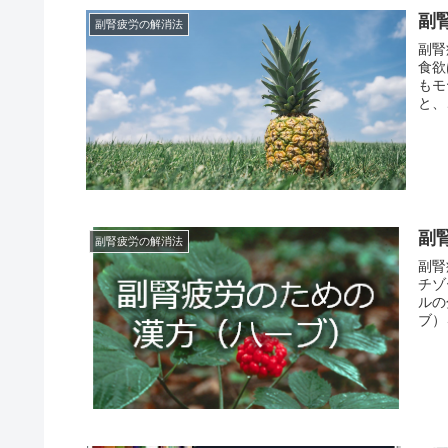
副
副腎疲労の解消法
副腎
食欲
もモ
と、
副
副腎疲労の解消法
副腎
チゾ
ルの
ブ）