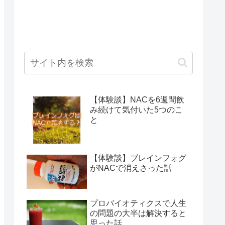
【体験談】NACを6週間飲
み続けて気付いた5つのこ
と
【体験談】ブレインフォグ
がNACで消えさった話
プロバイオティクスで人生
の問題の大半は解決すると
思った話