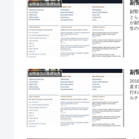
副
副腎疲労の基礎知識
副腎
とら
が副
生の
副
副腎疲労の基礎知識
20
直す
行わ
ルチ