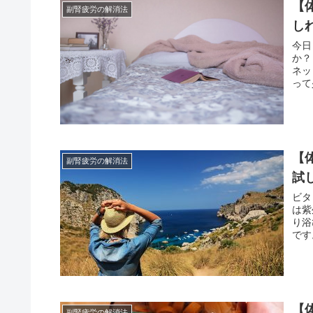
【
副腎疲労の解消法
し
今日
か？
ネッ
って
【
副腎疲労の解消法
試
ビタ
は紫
り浴
です
【
副腎疲労の解消法