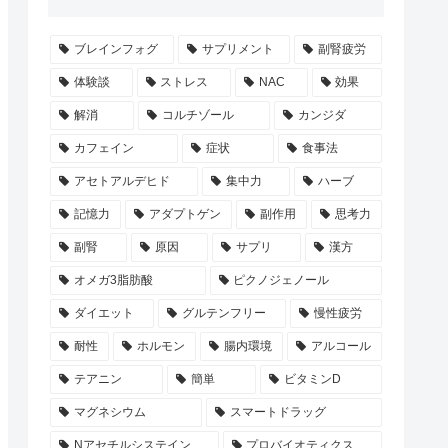
ブレインフォグ
サプリメント
副腎疲労
体験談
ストレス
NAC
効果
解消
コルチゾール
カンジダ
カフェイン
症状
食事法
アセトアルデヒド
集中力
ハーブ
記憶力
アダプトゲン
副作用
思考力
副腎
原因
サプリ
漢方
オメガ3脂肪酸
ピクノジェノール
ダイエット
グルテンフリー
慢性疲労
耐性
ホルモン
腸内環境
アルコール
テアニン
簡単
ビタミンD
マグネシウム
スマートドラッグ
Nアセチルシステイン
プロバイオティクス