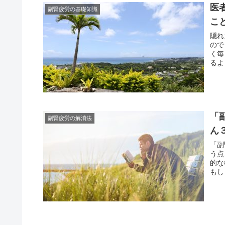
医
副腎疲労の基礎知識
こ
隠れ
ので
く毎
るよ
「
副腎疲労の解消法
ん
「副
う点
的な
もし