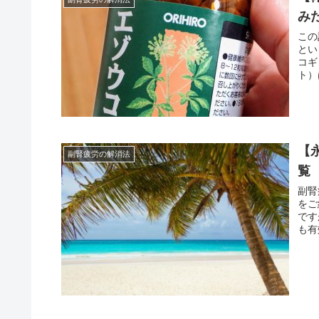
み
この
とい
コギ
ト）
【
副腎疲労の解消法
覧
副腎
をご
です
も有