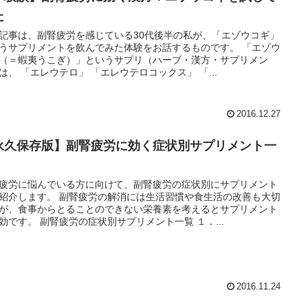
た
記事は、副腎疲労を感じている30代後半の私が、「エゾウコギ」
うサプリメントを飲んでみた体験をお話するものです。 「エゾウ
（＝蝦夷うこぎ）」というサプリ（ハーブ・漢方・サプリメン
は、 「エレウテロ」 「エレウテロコックス」 「...
2016.12.27
永久保存版】副腎疲労に効く症状別サプリメント一
疲労に悩んでいる方に向けて、副腎疲労の症状別にサプリメント
紹介します。 副腎疲労の解消には生活習慣や食生活の改善も大切
が、食事からとることのできない栄養素を考えるとサプリメント
効です。 副腎疲労の症状別サプリメント一覧 １．...
2016.11.24