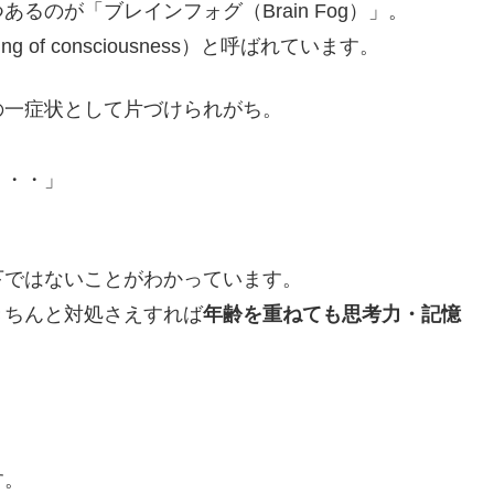
のが「ブレインフォグ（Brain Fog）」。
of consciousness）と呼ばれています。
の一症状として片づけられがち。
・・・」
下ではないことがわかっています。
きちんと対処さえすれば
年齢を重ねても思考力・記憶
。
す。