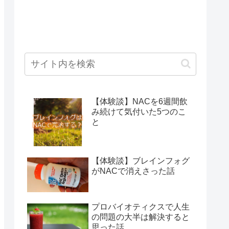
【体験談】NACを6週間飲
み続けて気付いた5つのこ
と
【体験談】ブレインフォグ
がNACで消えさった話
プロバイオティクスで人生
の問題の大半は解決すると
思った話