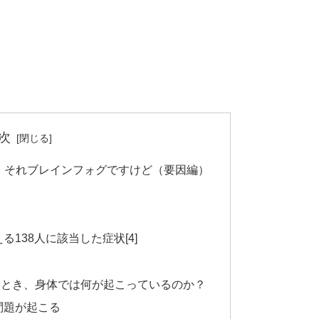
次
？ それブレインフォグですけど（要因編）
138人に該当した症状[4]
たとき、身体では何が起こっているのか？
問題が起こる