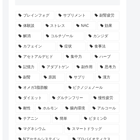
ブレインフォグ
サプリメント
副腎疲労
体験談
ストレス
NAC
効果
解消
コルチゾール
カンジダ
カフェイン
症状
食事法
アセトアルデヒド
集中力
ハーブ
記憶力
アダプトゲン
副作用
思考力
副腎
原因
サプリ
漢方
オメガ3脂肪酸
ピクノジェノール
ダイエット
グルテンフリー
慢性疲労
耐性
ホルモン
腸内環境
アルコール
テアニン
簡単
ビタミンD
マグネシウム
スマートドラッグ
Nアセチルシステイン
プロバイオティクス