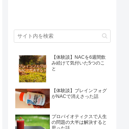
【体験談】NACを6週間飲
み続けて気付いた5つのこ
と
【体験談】ブレインフォグ
がNACで消えさった話
プロバイオティクスで人生
の問題の大半は解決すると
思った話