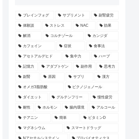
ブレインフォグ
サプリメント
副腎疲労
体験談
ストレス
NAC
効果
解消
コルチゾール
カンジダ
カフェイン
症状
食事法
アセトアルデヒド
集中力
ハーブ
記憶力
アダプトゲン
副作用
思考力
副腎
原因
サプリ
漢方
オメガ3脂肪酸
ピクノジェノール
ダイエット
グルテンフリー
慢性疲労
耐性
ホルモン
腸内環境
アルコール
テアニン
簡単
ビタミンD
マグネシウム
スマートドラッグ
Nアセチルシステイン
プロバイオティクス