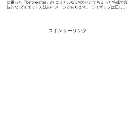
に乗った「before/after」の コミカルなCMのせいでちょっと特殊で裏
技的な ダイエット方法のイメージがあります。 ライザップは正しく
痩せるための王道だった 実は超正攻法...
スポンサーリンク