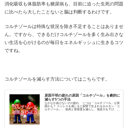
消化吸収も体脂肪率も糖尿病も、目前に迫った生死の問題
に比べたら大したことないと脳は判断するわけです。
コルチゾールは特殊な状況を除き不足することはありませ
ん。ですから、できるだけコルチゾールを多く生み出さな
い生活を心がけるのが毎日をエネルギッシュに生きるコツ
ですね。
コルチゾールを減らす方法についてはこちらです。
原因不明の疲れの原因「コルチゾール」を劇的に
減らす5つの手法
なかなか抜けないその疲れ、 じつは「コルチゾール」が原
因かも？ ストレスを感じると副腎で生まれるホルモン「コ
ルチゾール」。 筋肉と骨密度を減らし、免疫力を下げ、さ
らには脳の働きまで衰えさせるもので、ときには脳を委縮
させることでも知られていま...