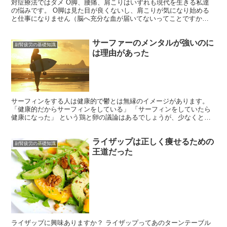
対症療法ではダメ O脚、腰痛、肩こりはいずれも現代を生きる私達
の悩みです。 O脚は見た目が良くないし、肩こりが気になり始める
と仕事になりません（脳へ充分な血が届いてないってことですか
ら）。 週末にマッサージに通ったり、整体を受けても一時的に...
サーファーのメンタルが強いのに
副腎疲労の基礎知識
は理由があった
サーフィンをする人は健康的で鬱とは無縁のイメージがあります。
「健康的だからサーフィンをしている」 「サーフィンをしていたら
健康になった」 という鶏と卵の議論はあるでしょうが、少なくとも
サーフィンをしていればメンタル的に好影響があることは間...
ライザップは正しく痩せるための
副腎疲労の基礎知識
王道だった
ライザップに興味ありますか？ ライザップってあのターンテーブル