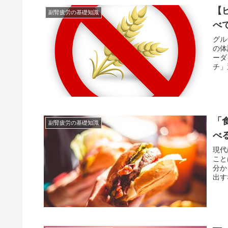
【
副腎疲労の基礎知識
べ
グル
の体
ーダ
チ」
「
副腎疲労の基礎知識
べ
現代
こと
分か
出す