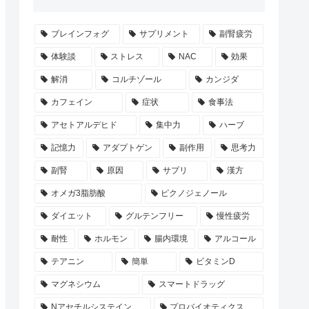
ブレインフォグ
サプリメント
副腎疲労
体験談
ストレス
NAC
効果
解消
コルチゾール
カンジダ
カフェイン
症状
食事法
アセトアルデヒド
集中力
ハーブ
記憶力
アダプトゲン
副作用
思考力
副腎
原因
サプリ
漢方
オメガ3脂肪酸
ピクノジェノール
ダイエット
グルテンフリー
慢性疲労
耐性
ホルモン
腸内環境
アルコール
テアニン
簡単
ビタミンD
マグネシウム
スマートドラッグ
Nアセチルシステイン
プロバイオティクス