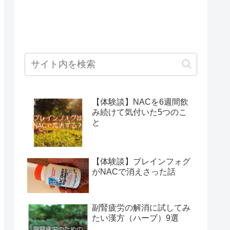
【体験談】NACを6週間飲
み続けて気付いた5つのこ
と
【体験談】ブレインフォグ
がNACで消えさった話
副腎疲労の解消に試してみ
たい漢方（ハーブ）9選