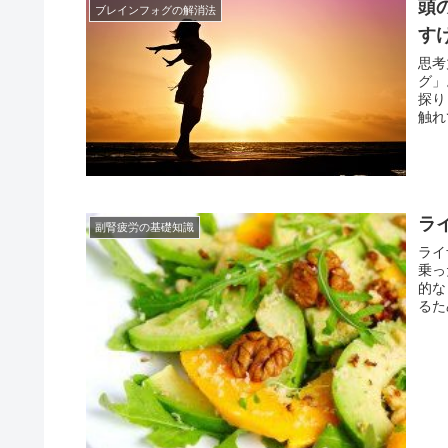
頭
ブレインフォグの解消法
す
思考
グ」
探り
触れ
ラ
副腎疲労の基礎知識
ライ
乗っ
的な
るた