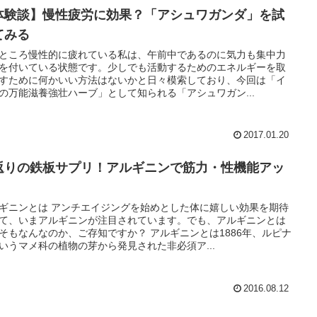
体験談】慢性疲労に効果？「アシュワガンダ」を試
てみる
ところ慢性的に疲れている私は、午前中であるのに気力も集中力
を付いている状態です。少しでも活動するためのエネルギーを取
すために何かいい方法はないかと日々模索しており、今回は「イ
の万能滋養強壮ハーブ」として知られる「アシュワガン...
2017.01.20
返りの鉄板サプリ！アルギニンで筋力・性機能アッ
！
ギニンとは アンチエイジングを始めとした体に嬉しい効果を期待
て、いまアルギニンが注目されています。でも、アルギニンとは
そもなんなのか、ご存知ですか？ アルギニンとは1886年、ルピナ
いうマメ科の植物の芽から発見された非必須ア...
2016.08.12