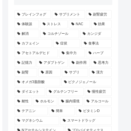
ブレインフォグ
サプリメント
副腎疲労
体験談
ストレス
NAC
効果
解消
コルチゾール
カンジダ
カフェイン
症状
食事法
アセトアルデヒド
集中力
ハーブ
記憶力
アダプトゲン
副作用
思考力
副腎
原因
サプリ
漢方
オメガ3脂肪酸
ピクノジェノール
ダイエット
グルテンフリー
慢性疲労
耐性
ホルモン
腸内環境
アルコール
テアニン
簡単
ビタミンD
マグネシウム
スマートドラッグ
Nアセチルシステイン
プロバイオティクス