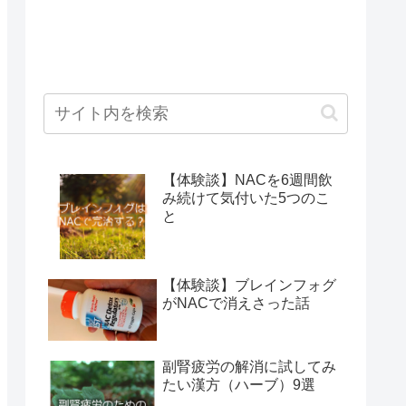
【体験談】NACを6週間飲
み続けて気付いた5つのこ
と
【体験談】ブレインフォグ
がNACで消えさった話
副腎疲労の解消に試してみ
たい漢方（ハーブ）9選