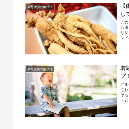
【
副腎疲労の解消法
し
この
も底
り戻
ンド
若
副腎疲労の解消法
プ
アル
され
そも
スと