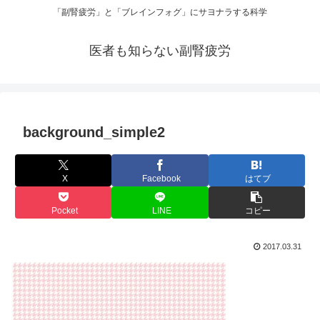
「副腎疲労」と「ブレインフォグ」にサヨナラする科学
医者も知らない副腎疲労
background_simple2
X
Facebook
はてブ
Pocket
LINE
コピー
2017.03.31